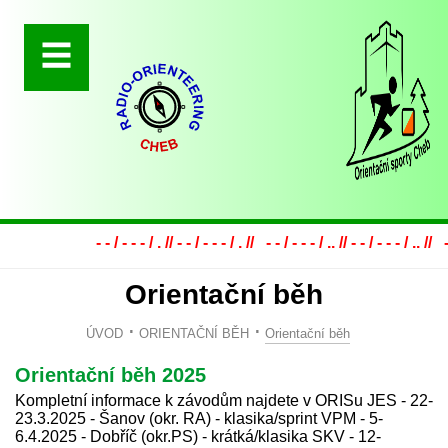
- - / - - - / . // - - / - - - / . // - - / - - - / .. // - - / - - - / .. // - - / -
Orientační běh
ÚVOD
ORIENTAČNÍ BĚH
Orientační běh
Orientační běh 2025
Kompletní informace k závodům najdete v ORISu JES - 22-
23.3.2025 - Šanov (okr. RA) - klasika/sprint VPM - 5-
6.4.2025 - Dobříč (okr.PS) - krátká/klasika SKV - 12-