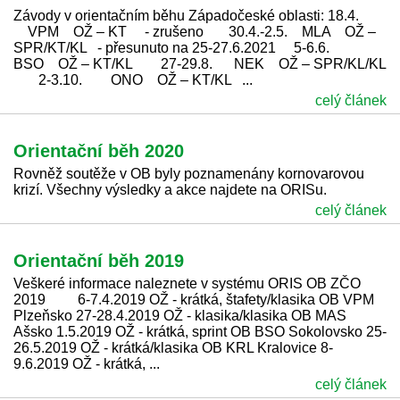
Závody v orientačním běhu Západočeské oblasti: 18.4.
VPM OŽ – KT - zrušeno 30.4.-2.5. MLA OŽ –
SPR/KT/KL - přesunuto na 25-27.6.2021 5-6.6.
BSO OŽ – KT/KL 27-29.8. NEK OŽ – SPR/KL/KL
2-3.10. ONO OŽ – KT/KL ...
celý článek
Orientační běh 2020
Rovněž soutěže v OB byly poznamenány kornovarovou
krizí. Všechny výsledky a akce najdete na ORISu.
celý článek
Orientační běh 2019
Veškeré informace naleznete v systému ORIS OB ZČO
2019 6-7.4.2019 OŽ - krátká, štafety/klasika OB VPM
Plzeňsko 27-28.4.2019 OŽ - klasika/klasika OB MAS
Ašsko 1.5.2019 OŽ - krátká, sprint OB BSO Sokolovsko 25-
26.5.2019 OŽ - krátká/klasika OB KRL Kralovice 8-
9.6.2019 OŽ - krátká, ...
celý článek