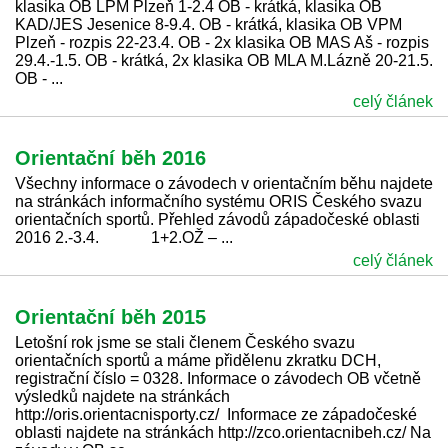
klasika OB LPM Plzeň 1-2.4 OB - krátká, klasika OB
KAD/JES Jesenice 8-9.4. OB - krátká, klasika OB VPM
Plzeň - rozpis 22-23.4. OB - 2x klasika OB MAS Aš - rozpis
29.4.-1.5. OB - krátká, 2x klasika OB MLA M.Lázně 20-21.5.
OB - ...
celý článek
Orientační běh 2016
Všechny informace o závodech v orientačním běhu najdete
na stránkách informačního systému ORIS Českého svazu
orientačních sportů. Přehled závodů západočeské oblasti
2016 2.-3.4. 1+2.OŽ – ...
celý článek
Orientační běh 2015
Letošní rok jsme se stali členem Českého svazu
orientačních sportů a máme přidělenu zkratku DCH,
registrační číslo = 0328. Informace o závodech OB včetně
výsledků najdete na stránkách
http://oris.orientacnisporty.cz/ Informace ze západočeské
oblasti najdete na stránkách http://zco.orientacnibeh.cz/ Na