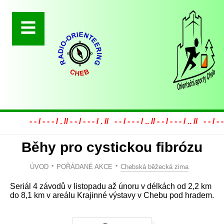
- - / - - - / . // - - / - - - / . // - - / - - - / .. // - - / - - - / .. // - - / - - - / ...
Běhy pro cystickou fibrózu
ÚVOD
POŘÁDANÉ AKCE
Chebská běžecká zima
Seriál 4 závodů v listopadu až únoru v délkách od 2,2 km
do 8,1 km v areálu Krajinné výstavy v Chebu pod hradem.