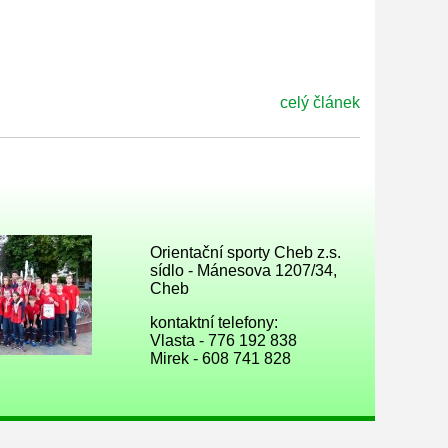
celý článek
Orientační sporty Cheb z.s.
sídlo - Mánesova 1207/34,
Cheb
kontaktní telefony:
Vlasta -
776 192 838
Mirek -
608 741 828