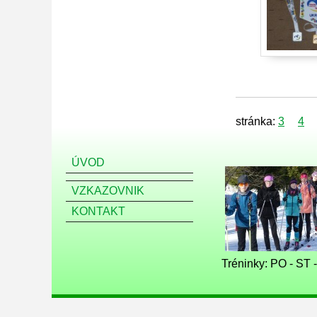
stránka:
3
4
ÚVOD
VZKAZOVNIK
KONTAKT
Tréninky: PO - ST 