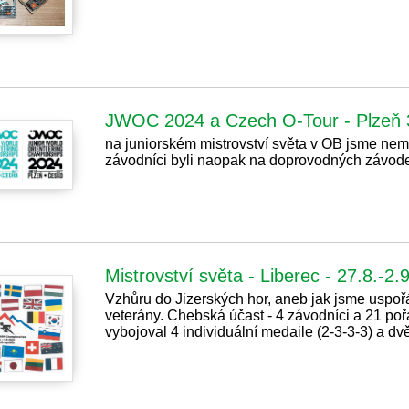
JWOC 2024 a Czech O-Tour - Plzeň 3
na juniorském mistrovství světa v OB jsme nem
závodníci byli naopak na doprovodných závod
Mistrovství světa - Liberec - 27.8.-2.
Vzhůru do Jizerských hor, aneb jak jsme uspořád
veterány. Chebská účast - 4 závodníci a 21 poř
vybojoval 4 individuální medaile (2-3-3-3) a dv