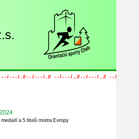
.s.
- - / . // - - / - - - / . // - - / - - - / .. // - - / - - - / .. // - - / - - - / ... // - - / - - -
.2024
medailí a 5 titulů mistra Evropy